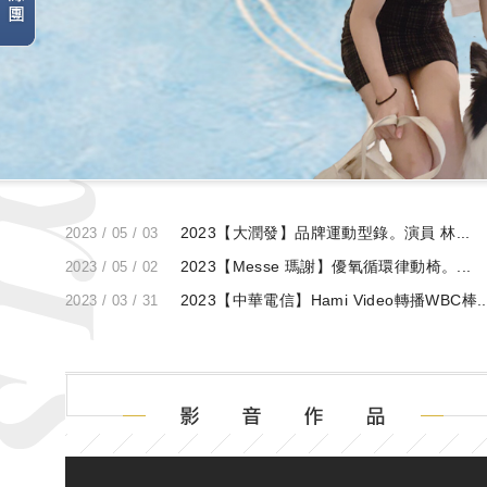
最
新
2023【大潤發】品牌運動型錄。演員 林...
2023 / 05 / 03
消
2023【Messe 瑪謝】優氧循環律動椅。...
2023 / 05 / 02
息
2023【中華電信】Hami Video轉播WBC棒..
2023 / 03 / 31
影