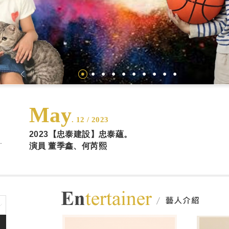
May
. 12 / 2023
2023【忠泰建設】忠泰蘊。
.
演員 董季鑫、何芮熙
藝