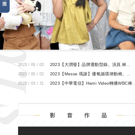
最
新
2023【大潤發】品牌運動型錄。演員 林...
2023 / 05 / 03
消
2023【Messe 瑪謝】優氧循環律動椅。...
2023 / 05 / 02
息
2023【中華電信】Hami Video轉播WBC棒..
2023 / 03 / 31
影