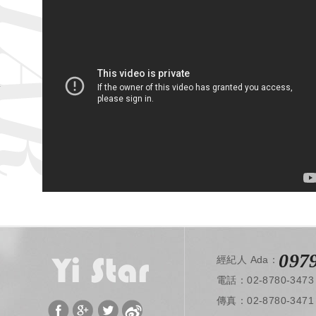
音
作
品
余茜茜
韓雨潔
097
經紀人 Ada：
電話：02-8780-3473
​ 傳真：02-8780-3471