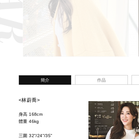
簡介
作品
<林蔚喬>
身高 168cm
體重 46kg
三圍 32"/24"/35"