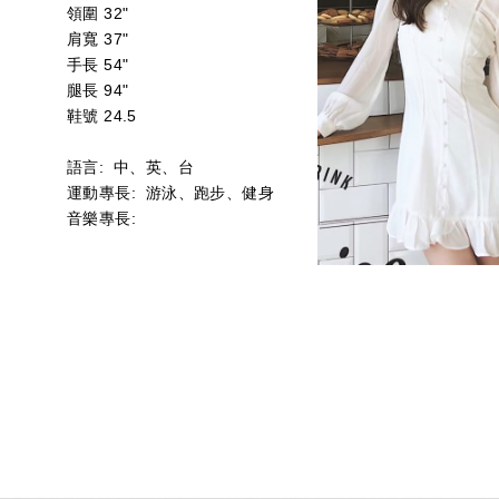
領圍 32"
肩寬 37"
手長 54"
腿長 94"
鞋號 24.5
語言: 中、英、台
運動專長: 游泳、跑步、健身
音樂專長: