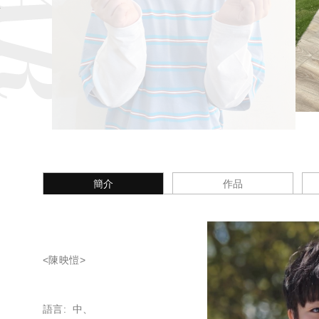
簡介
作品
<陳映愷>
語言: 中、