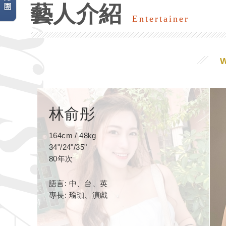
藝人介紹
Entertainer
林俞彤
164cm / 48kg
34"/24"/35"
80年次
語言: 中、台、英
專長: 瑜珈、演戲