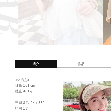
簡介
作品
<林俞彤>
身高 164 cm
體重 48 kg
三圍 34"/ 24"/ 35"
領圍 13"