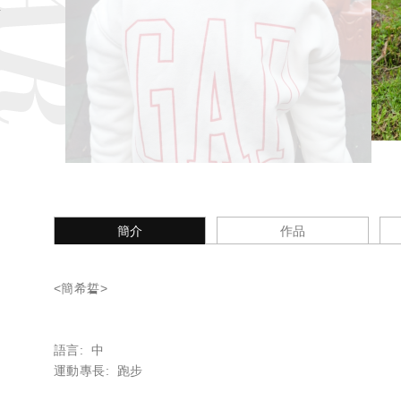
簡介
作品
<簡希硩>
語言: 中
運動專長: 跑步