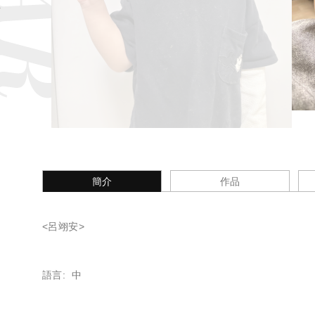
簡介
作品
<呂翊安>
語言: 中