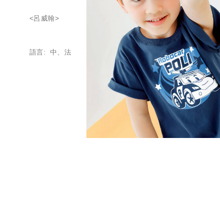
<呂威翰>
語言: 中、法