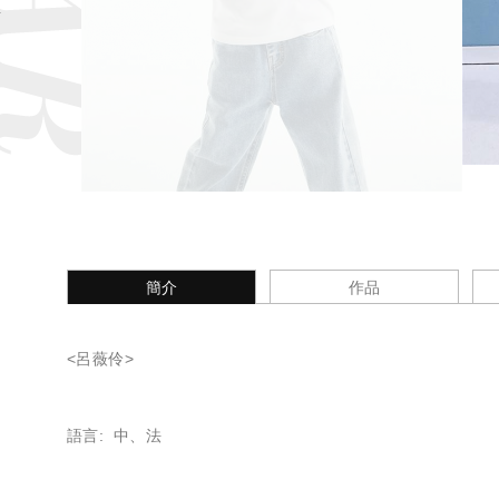
簡介
作品
<呂薇伶>
語言: 中、法