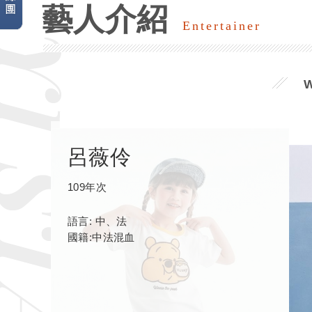
藝人介紹
Entertainer
呂薇伶
109年次
語言: 中、法
國籍:中法混血