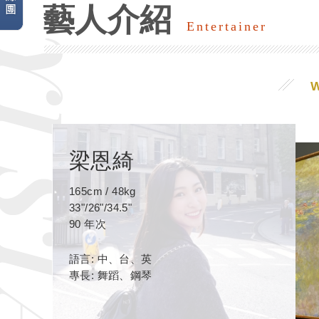
藝人介紹
Entertainer
梁恩綺
165cm / 48kg
33"/26"/34.5"
90 年次
語言: 中、台、英
專長: 舞蹈、鋼琴