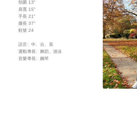
領圍 13"
肩寬 15"
手長 21"
腿長 37"
鞋號 24
語言: 中、台、英
運動專長: 舞蹈、游泳
音樂專長: 鋼琴