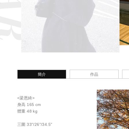
簡介
作品
<梁恩綺>
身高 165 cm
體重 48 kg
三圍 33"/26"/34.5"