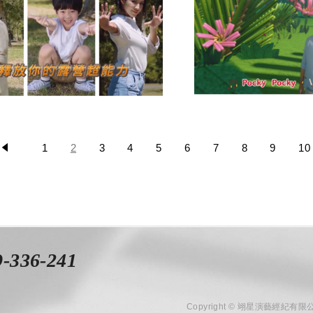
1
2
3
4
5
6
7
8
9
10
9-336-241
Copyright © 翊星演藝經紀有限公司 A